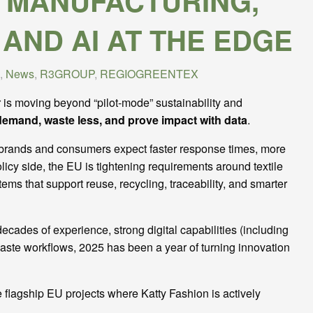
 MANUFACTURING,
 AND AI AT THE EDGE
,
News
,
R3GROUP
,
REGIOGREENTEX
 is moving beyond “pilot-mode” sustainability and
demand, waste less, and prove impact with data
.
e, brands and consumers expect faster response times, more
icy side, the EU is tightening requirements around textile
ems that support reuse, recycling, traceability, and smarter
cades of experience, strong digital capabilities (including
waste workflows, 2025 has been a year of turning innovation
e flagship EU projects where Katty Fashion is actively