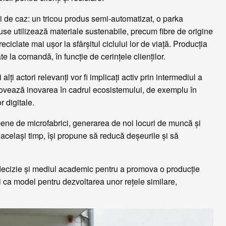
i de caz: un tricou produs semi-automatizat, o parka
use utilizează materiale sustenabile, precum fibre de origine
 reciclate mai ușor la sfârșitul ciclului lor de viață. Producția
ate la comandă, în funcție de cerințele clienților.
i alți actori relevanți vor fi implicați activ prin intermediul a
movează inovarea în cadrul ecosistemului, de exemplu în
r digitale.
pene de microfabrici, generarea de noi locuri de muncă și
n același timp, își propune să reducă deșeurile și să
e decizie și mediul academic pentru a promova o producție
și ca model pentru dezvoltarea unor rețele similare,