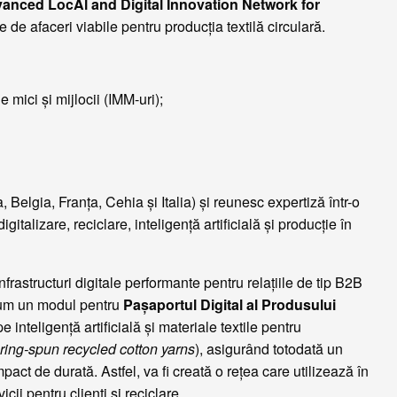
anced LocAl and Digital Innovation Network for
de afaceri viabile pentru producția textilă circulară.
e mici și mijlocii (IMM-uri);
 Belgia, Franța, Cehia și Italia) și reunesc expertiză într-o
alizare, reciclare, inteligență artificială și producție în
rastructuri digitale performante pentru relațiile de tip B2B
ecum un modul pentru
Pașaportul Digital al Produsului
 inteligență artificială și materiale textile pentru
ring-spun recycled cotton yarns
), asigurând totodată un
pact de durată. Astfel, va fi creată o rețea care utilizează în
cii pentru clienți și reciclare.