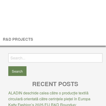
R&D PROJECTS
Search
for:
RECENT POSTS
ALADIN deschide calea către o producție textilă
circulară orientată către cerințele pieței în Europa
Katty Fashion’s 2025 EU R&D Roundup: