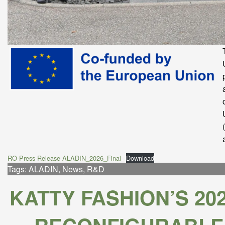
RO-Press Release ALADIN_2026_Final
Download
Tags:
ALADIN
,
News
,
R&D
KATTY FASHION’S 20