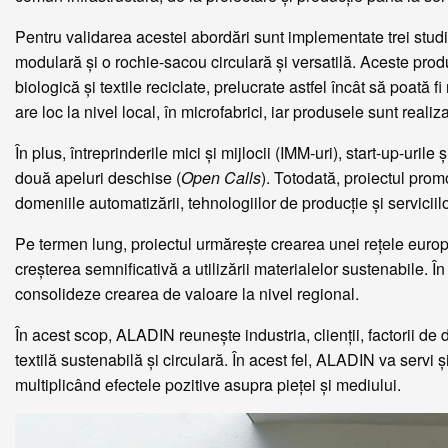
Pentru validarea acestei abordări sunt implementate trei studi
modulară și o rochie-sacou circulară și versatilă. Aceste prod
biologică și textile reciclate, prelucrate astfel încât să poată fi
are loc la nivel local, în microfabrici, iar produsele sunt realiz
În plus, întreprinderile mici și mijlocii (IMM-uri), start-up-urile ș
două apeluri deschise (
Open Calls
). Totodată, proiectul pro
domeniile automatizării, tehnologiilor de producție și serviciilo
Pe termen lung, proiectul urmărește crearea unei rețele euro
creșterea semnificativă a utilizării materialelor sustenabile. Î
consolideze crearea de valoare la nivel regional.
În acest scop, ALADIN reunește industria, clienții, factorii d
textilă sustenabilă și circulară. În acest fel, ALADIN va servi 
multiplicând efectele pozitive asupra pieței și mediului.