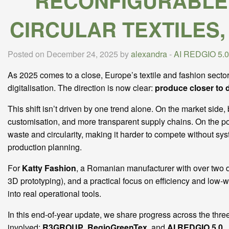
RECONFIGURABLE
CIRCULAR TEXTILES,
Posted on December 24, 2025 by
alexandra
-
AI REDGIO 5.0
As 2025 comes to a close, Europe’s textile and fashion sector
digitalisation. The direction is now clear:
produce closer to 
This shift isn’t driven by one trend alone. On the market sid
customisation, and more transparent supply chains. On the pol
waste and circularity, making it harder to compete without syst
production planning.
For
Katty Fashion
, a Romanian manufacturer with over two de
3D prototyping), and a practical focus on efficiency and low-
into real operational tools.
In this end-of-year update, we share progress across the thre
involved:
R3GROUP
,
RegioGreenTex
, and
AI REDGIO 5.0
.