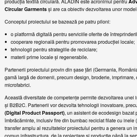
producția textilă circulară. ALADIN este acronimul pentru
Adv
Circular Garments
și are ca obiectiv dezvoltarea unor modele 
Conceptul proiectului se bazează pe patru piloni:
o platformă digitală pentru serviciile oferite de întreprinderil
cooperare regională pentru promovarea producției locale;
tehnologii pentru strategiile de reciclare;
materii prime locale și regenerabile.
Partenerii proiectului provin din șase țări (Germania, România,
gamă largă de domenii, precum design, broderie, imprimare, digit
microfabrici.
Această diversitate de competențe permite dezvoltarea unei inf
și B2B2C. Partenerii vor dezvolta tehnologii inovatoare, pr
(Digital Product Passport)
, un asistent de ecodesign bazat pe
îmbrăcăminte, inclusiv fire din bumbac reciclat filate cu inele (
transfer amplu al rezultatelor proiectului pentru a genera un im
comun infrastructura, de la proiectare și producție până la servi