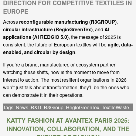
DIRECTION FOR COMPETITIVE TEXTILES IN
EUROPE
Across
reconfigurable manufacturing (R3GROUP)
,
circular infrastructure (RegioGreenTex)
, and
AI
applications (AI REDGIO 5.0)
, the message of 2025 is
consistent: the future of European textiles will be
agile, data-
enabled, and circular by design
.
If you’re a brand, manufacturer, or ecosystem partner
watching these shifts, now is the moment to move from
interest to action. The most resilient organisations in 2026
won’t just talk about transformation; they’ll be the ones who
can demonstrate it in their operations.
Tags:
News
,
R&D
,
R3Group
,
RegioGreenTex
,
TextileWaste
KATTY FASHION AT AVANTEX PARIS 2025:
INNOVATION, COLLABORATION, AND THE