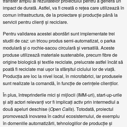
transfer amplu al rezultatelor proiectului pentru a genera un
impact de durată. Astfel, va fi creată o rețea care utilizează în
comun infrastructura, de la proiectare și producție până la
servicii pentru clienți și reciclare.
Pentru validarea acestei abordări sunt implementate trei
studii de caz: un tricou produs semi-automatizat, o parka
modulară și o rochie-sacou circulară și versatilă. Aceste
produse utilizează materiale sustenabile, precum fibre de
origine biologică și textile reciclate, prelucrate astfel încât să
poată fi reciclate mai ușor la sfârșitul ciclului lor de viață.
Producția are loc la nivel local, în microfabrici, iar produsele
sunt realizate la comandă, în funcție de cerințele clienților.
În plus, întreprinderile mici și mijlocii (IMM-uri), start-up-urile
și alți actori relevanți vor fi implicați activ prin intermediul a
două apeluri deschise (
Open Calls
). Totodată, proiectul
promovează inovarea în cadrul ecosistemului, de exemplu
în domeniile automatizării, tehnologiilor de producție și