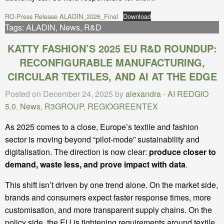
RO-Press Release ALADIN_2026_Final
Download
Tags:
ALADIN
,
News
,
R&D
KATTY FASHION’S 2025 EU R&D ROUNDUP:
RECONFIGURABLE MANUFACTURING,
CIRCULAR TEXTILES, AND AI AT THE EDGE
Posted on December 24, 2025 by
alexandra
-
AI REDGIO
5.0
,
News
,
R3GROUP
,
REGIOGREENTEX
As 2025 comes to a close, Europe’s textile and fashion
sector is moving beyond “pilot-mode” sustainability and
digitalisation. The direction is now clear:
produce closer to
demand, waste less, and prove impact with data
.
This shift isn’t driven by one trend alone. On the market side,
brands and consumers expect faster response times, more
customisation, and more transparent supply chains. On the
policy side, the EU is tightening requirements around textile