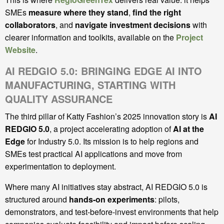
SMEs
measure where they stand
,
find the right
collaborators
, and
navigate investment decisions
with
clearer information and toolkits, available on the
Project
Website
.
AI REDGIO 5.0: BRINGING EDGE AI INTO
MANUFACTURING, STARTING WITH
QUALITY ASSURANCE
The third pillar of Katty Fashion’s 2025 innovation story is
AI
REDGIO 5.0
, a project accelerating adoption of
AI at the
Edge
for Industry 5.0. Its mission is to help regions and
SMEs test practical AI applications and move from
experimentation to deployment.
Where many AI initiatives stay abstract, AI REDGIO 5.0 is
structured around
hands-on experiments
: pilots,
demonstrators, and test-before-invest environments that help