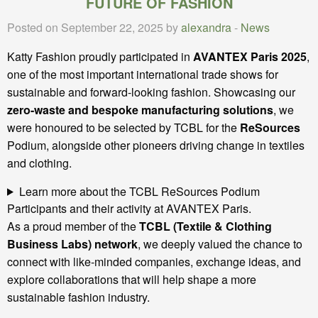
FUTURE OF FASHION
Posted on September 22, 2025 by
alexandra
-
News
Katty Fashion proudly participated in
AVANTEX Paris 2025
,
one of the most important international trade shows for
sustainable and forward-looking fashion. Showcasing our
zero-waste and bespoke manufacturing solutions
, we
were honoured to be selected by TCBL for the
ReSources
Podium, alongside other pioneers driving change in textiles
and clothing.
Learn more about the TCBL ReSources Podium
Participants and their activity at AVANTEX Paris.
As a proud member of the
TCBL (Textile & Clothing
Business Labs) network
, we deeply valued the chance to
connect with like-minded companies, exchange ideas, and
explore collaborations that will help shape a more
sustainable fashion industry.