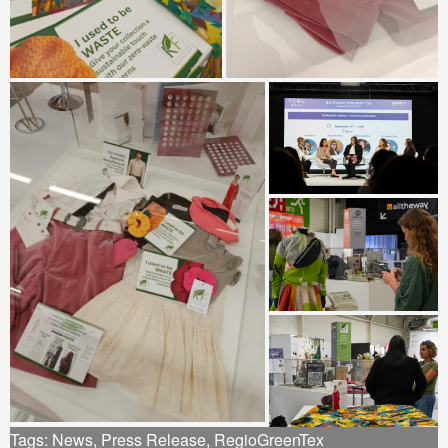
Tags:
News
,
Press Release
,
RegioGreenTex