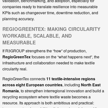
validation, benchmarking, and adoption, especially for
companies ready to translate resilience into measurable
KPIs such as changeover time, downtime reduction, and
planning accuracy.
REGIOGREENTEX: MAKING CIRCULARITY
WORKABLE, SCALABLE, AND
MEASURABLE
If R3GROUP strengthens the “how” of production,
RegioGreenTex
focuses on the “what happens next”, the
infrastructure and collaboration needed to make textile
circularity real.
RegioGreenTex connects
11 textile-intensive regions
across eight European countries
, including
North East
Romania
, to strengthen interregional innovation and build a
recycling ecosystem where textile waste becomes a
resource. Its approach is both ambitious and practical: