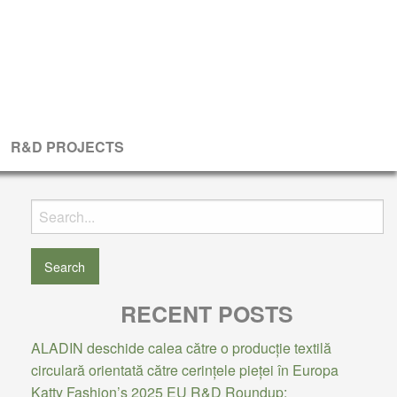
R&D PROJECTS
Search
for:
RECENT POSTS
ALADIN deschide calea către o producție textilă
circulară orientată către cerințele pieței în Europa
Katty Fashion’s 2025 EU R&D Roundup: